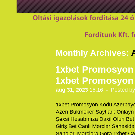
Monthly Archives:
1xbet Promosyon
1xbet Promosyon 
aug 31, 2023
15:16 - Posted b
1xbet Promosyon Kodu Azerbayc
Azeri Bukmeker Saytlari: Onlayn
Şəxsi Hesabınıza Daxil Olun Bet 
Giriş Bet Canlı Mərclər Sahəsid
Sahələri Mərclərə Görə 1xbet Can