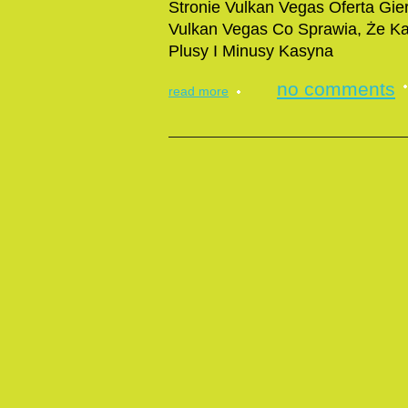
Stronie Vulkan Vegas Oferta Gi
Vulkan Vegas Co Sprawia, Że K
Plusy I Minusy Kasyna
no comments
read more