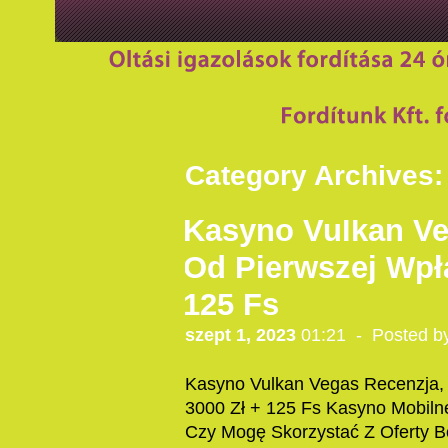
Category Archives
Kasyno Vulkan Ve
Od Pierwszej Wpł
125 Fs
szept 1, 2023
01:21 - Posted b
Kasyno Vulkan Vegas Recenzja,
3000 Zł + 125 Fs Kasyno Mobiln
Czy Mogę Skorzystać Z Oferty B