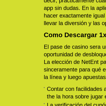
decir, prácticamente cual
app sin dudas. En la apl
hacer exactamente igual
llevar la diversión y las
Como Descargar 1xb
El pase de casino sera u
oportunidad de desbloque
La elección de NetEnt pa
sinceramente para qué e
la línea y luego apuestas
Contar con facilidades a
the la hora sobre jugar
La verificación del cupó