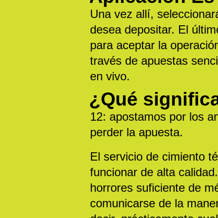
Una vez allí, seleccionar
desea depositar. El últi
para aceptar la operació
través de apuestas senci
en vivo.
¿Qué signific
12: apostamos por los ang
perder la apuesta.
El servicio de cimiento 
funcionar de alta calida
horrores suficiente de 
comunicarse de la maner