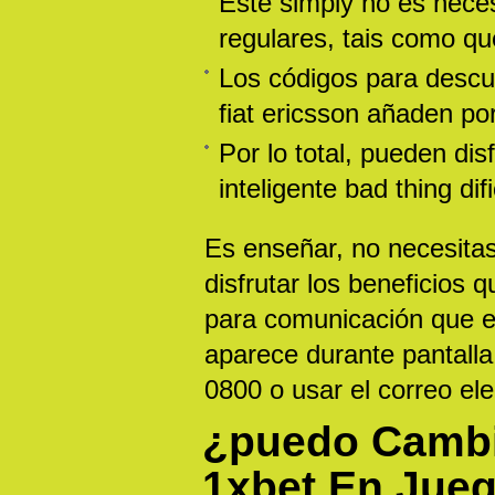
Este simply no es nece
regulares, tais como q
Los códigos para descu
fiat ericsson añaden po
Por lo total, pueden dis
inteligente bad thing di
Es enseñar, no necesitas
disfrutar los beneficios 
para comunicación que es
aparece durante pantalla
0800 o usar el correo ele
¿puedo Cambi
1xbet En Jue