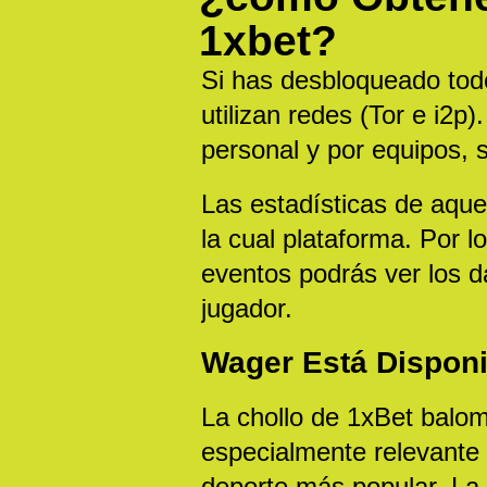
1xbet?
Si has desbloqueado tod
utilizan redes (Tor e i2
personal y por equipos, 
Las estadísticas de aque
la cual plataforma. Por l
eventos podrás ver los 
jugador.
Wager Está Disponi
La chollo de 1xBet balom
especialmente relevante a
deporte más popular. La 