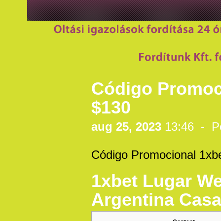
Código Promoci
$130
aug 25, 2023
13:46 - P
Código Promocional 1xbe
1xbet Lugar W
Argentina Casa