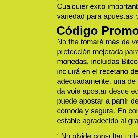
Cualquier exito importan
variedad para apuestas po
Código Promoc
No the tomará más de va
protección mejorada para
monedas, incluidas Bitc
incluirá en el recetario
adecuadamente, una de lo
da voie apostar desde eq
puede apostar a partir de
cómoda y segura. En con
estable agradecido al gr
No olvide consultar tod