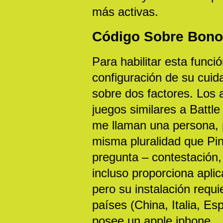
más activas.
Código Sobre Bono
Para habilitar esta funció
configuración de su cuida
sobre dos factores. Los 
juegos similares a Batt
me llaman una persona,
misma pluralidad que Pin
pregunta – contestación
incluso proporciona aplic
pero su instalación requi
países (China, Italia, Es
posee un apple iphone.