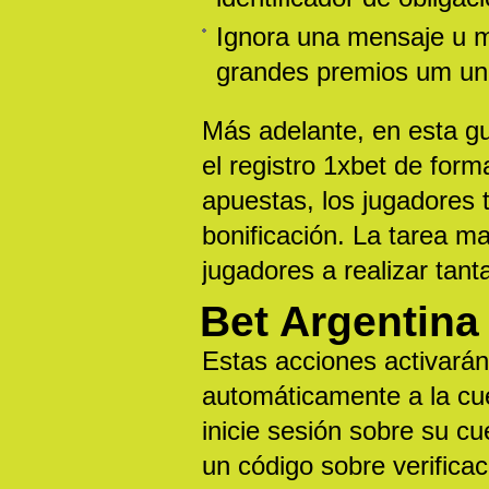
Ignora una mensaje u m
grandes premios um un
Más adelante, en esta g
el registro 1xbet de forma
apuestas, los jugadores 
bonificación. La tarea m
jugadores a realizar tan
Bet Argentina
Estas acciones activarán
automáticamente a la cu
inicie sesión sobre su cu
un código sobre verificac