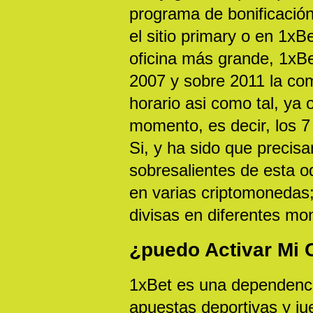
programa de bonificació
el sitio primary o en 1x
oficina más grande, 1xB
2007 y sobre 2011 la com
horario asi como tal, ya
momento, es decir, los 7 
Si, y ha sido que precis
sobresalientes de esta 
en varias criptomonedas
divisas en diferentes mo
¿puedo Activar Mi 
1xBet es una dependenci
apuestas deportivas y ju