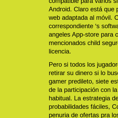
compatible para varios 
Android. Claro está que p
web adaptada al móvil. 
correspondiente ‘s softwa
angeles App-store para co
mencionados child segur
licencia.
Pero si todos los jugado
retirar su dinero si lo b
gamer predileto, siete 
de la participación con l
habitual. La estrategia 
probabilidades fáciles, 
penuria de ofertas pra lo