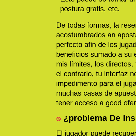
postura gratis, etc.
De todas formas, la rese
acostumbrados an aposta
perfecto afin de los jug
beneficios sumado a su e
mis límites, los directos,
el contrario, tu interfaz
impedimento para el jug
muchas casas de apuest
tener acceso a good ofe
¿problema De Ins
El jugador puede recuper