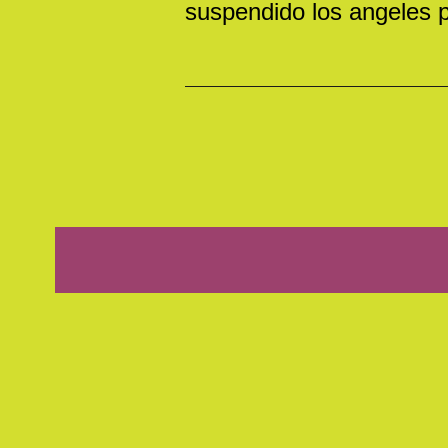
suspendido los angeles p