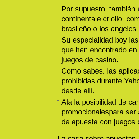
Por supuesto, también e
continentale criollo, 
brasileño o los angeles
Su especialidad boy las
que han encontrado en 
juegos de casino.
Como sabes, las aplicac
prohibidas durante Yaho
desde allí.
Ala la posibilidad de ca
promocionalespara ser 
de apuesta con juegos d
La casa sobre apuestas 