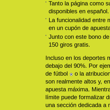
Tanto la página como su
disponibles en español.
La funcionalidad entre 
en un cupón de apuesta
Junto con este bono de 
150 giros gratis.
Incluso en los deportes 
debajo del 90%. Por eje
de fútbol
o la atribucio
son realmente altos y, en
apuesta máxima. Mientras
límite puede formalizar 
una sección dedicada a 