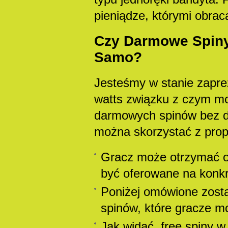
pieniądze, którymi obrac
Czy Darmowe Spiny
Samo?
Jesteśmy w stanie zaprez
watts związku z czym mo
darmowych spinów bez dep
można skorzystać z prop
Gracz może otrzymać od
być oferowane na konkr
Poniżej omówione zost
spinów, które gracze m
Jak widać, free spiny 