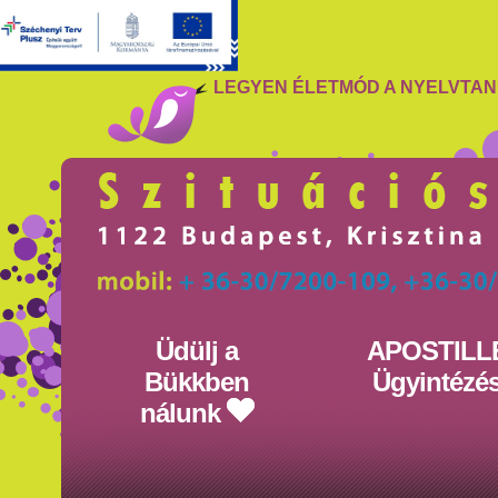
LEGYEN ÉLETMÓD A NYELVTA
Üdülj a
APOSTILL
Bükkben
Ügyintézé
nálunk