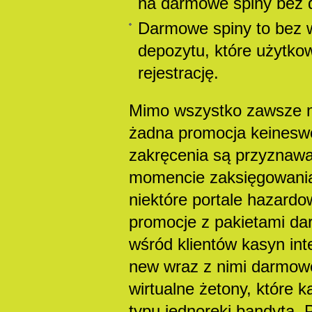
na darmowe spiny bez 
Darmowe spiny to bez w
depozytu, które użytko
rejestrację.
Mimo wszystko zawsze n
żadna promocja keinesw
zakręcenia są przyznaw
momencie zaksięgowania 
niektóre portale hazardo
promocje z pakietami d
wśród klientów kasyn in
new wraz z nimi darmowe
wirtualne żetony, które
typu jednoręki bandyta. P