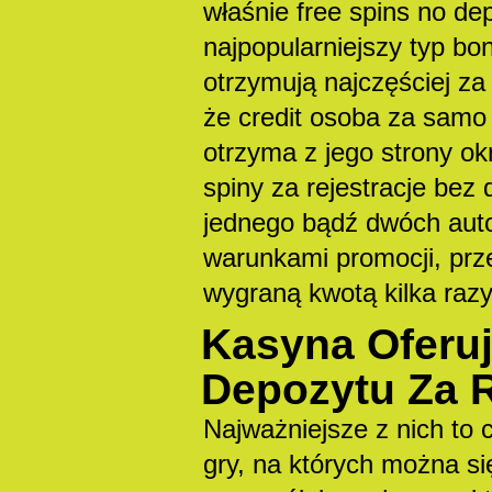
właśnie free spins no de
najpopularniejszy typ b
otrzymują najczęściej za
że credit osoba za samo
otrzyma z jego strony o
spiny za rejestracje bez
jednego bądź dwóch auto
warunkami promocji, prze
wygraną kwotą kilka razy 
Kasyna Oferu
Depozytu Za R
Najważniejsze z nich to 
gry, na których można s