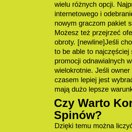
wielu różnych opcji. Na
internetowego i odebrani
nowym graczom pakiet st
Możesz też przejrzeć of
obroty. [newline]Jeśli c
to be able to najczęści
promocji odnawialnych w
wielokrotnie. Jeśli own
czasem lepiej jest wybra
mają dużo lepsze warunk
Czy Warto Ko
Spinów?
Dzięki temu można liczy