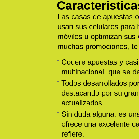
Caracteristic
Las casas de apuestas of
usan sus celulares para 
móviles u optimizan sus 
muchas promociones, te d
Codere apuestas y cas
multinacional, que se de
Todos desarrollados po
destacando por su gran
actualizados.
Sin duda alguna, es un
ofrece una excelente ca
refiere.