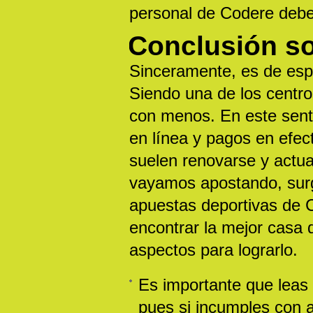
personal de Codere debe 
Conclusión s
Sinceramente, es de esp
Siendo una de los centr
con menos. En este sent
en línea y pagos en efec
suelen renovarse y actu
vayamos apostando, surg
apuestas deportivas de 
encontrar la mejor casa
aspectos para lograrlo.
Es importante que leas
pues si incumples con a