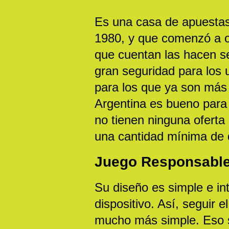
Es una casa de apuestas
1980, y que comenzó a o
que cuentan las hacen s
gran seguridad para los
para los que ya son más
Argentina es bueno para 
no tienen ninguna oferta 
una cantidad mínima de 
Juego Responsabl
Su diseño es simple e int
dispositivo. Así, seguir
mucho más simple. Eso s