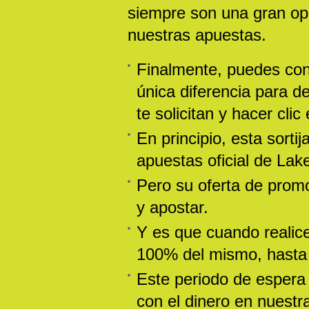
siempre son una gran op
nuestras apuestas.
Finalmente, puedes con
única diferencia para d
te solicitan y hacer cli
En principio, esta sorti
apuestas oficial de Lak
Pero su oferta de prom
y apostar.
Y es que cuando realice
100% del mismo, hasta 
Este periodo de espera
con el dinero en nuestr