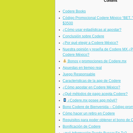
Content
Codere Books
Código Promocional Codere México “BET..”
$3500
¿Cómo usar estadísticas al apostar?
Conclusión sobre Codere
¿Por qué elegir a Codere México?
Nuestra opinión y reseña de Codere MX ¿Po
Codere México?
Bonos y promociones de Codere.mx
Apuestas en tiempo real
Juego Responsable
Caracteristicas de la app de Codere
¿Cómo apostar en Codere México?
¿Qué métodos de pago acepta Codere?
¿Codere.mx posee app móvil?
Bono Codere de Bienvenida – Código pro
Cómo hacer un retiro en Codere
Requisitos para poder obtener el bono de 
Bonificación de Codere