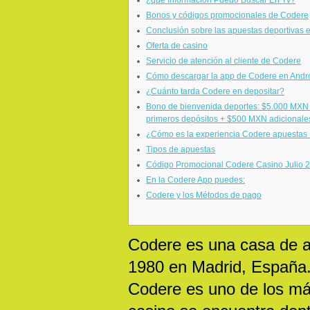
¿qué Información Puedo Buscar En Tv?
Bonos y códigos promocionales de Codere
Conclusión sobre las apuestas deportivas 
Oferta de casino
Servicio de atención al cliente de Codere
Cómo descargar la app de Codere en Andr
¿Cuánto tarda Codere en depositar?
Bono de bienvenida deportes: $5.000 MXN 
primeros depósitos + $500 MXN adicionale
¿Cómo es la experiencia Codere apuestas
Tipos de apuestas
Código Promocional Codere Casino Julio 
En la Codere App puedes:
Codere y los Métodos de pago
Codere es una casa de a
1980 en Madrid, España.
Codere es uno de los más