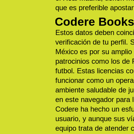
que es preferible aposta
Codere Book
Estos datos deben coinci
verificación de tu perfil
México es por su amplio
patrocinios como los de 
futbol. Estas licencias 
funcionar como un opera
ambiente saludable de j
en este navegador para 
Codere ha hecho un esfu
usuario, y aunque sus v
equipo trata de atender