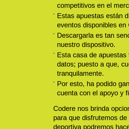
competitivos en el mer
Estas apuestas están di
eventos disponibles en
Descargarla es tan senc
nuestro dispositivo.
Esta casa de apuestas t
datos; puesto a que, cu
tranquilamente.
Por esto, ha podido ga
cuenta con el apoyo y fi
Codere nos brinda opcio
para que disfrutemos de 
deportiva podremos hacer