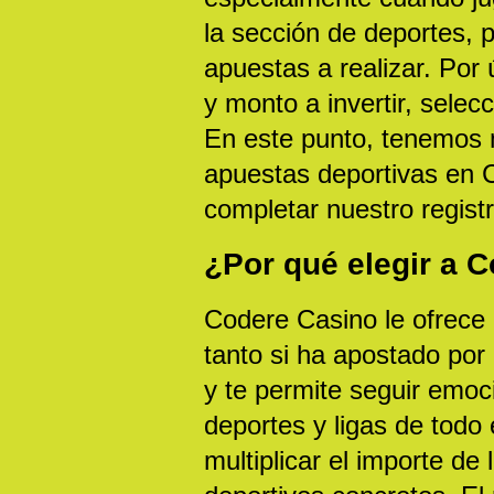
la sección de deportes, 
apuestas a realizar. Por
y monto a invertir, sele
En este punto, tenemos m
apuestas deportivas en 
completar nuestro regist
¿Por qué elegir a 
Codere Casino le ofrece l
tanto si ha apostado por
y te permite seguir emoc
deportes y ligas de todo
multiplicar el importe de