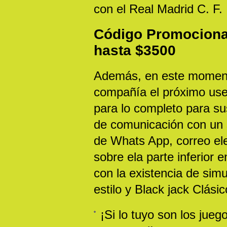
con el Real Madrid C. F.
Código Promociona
hasta $3500
Además, en este momento
compañía el próximo uses
para lo completo para s
de comunicación con un
de Whats App, correo ele
sobre ela parte inferior
con la existencia de sim
estilo y Black jack Clásic
¡Si lo tuyo son los jue