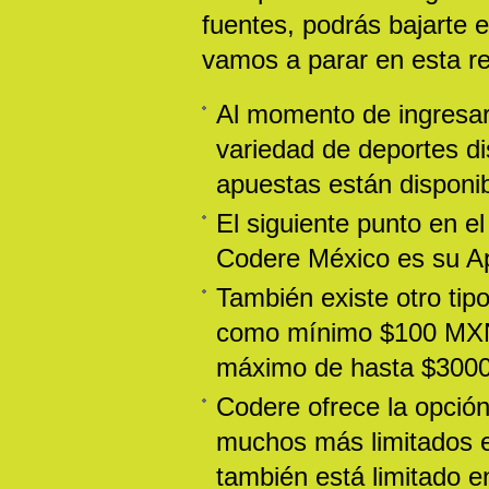
fuentes, podrás bajarte e
vamos a parar en esta r
Al momento de ingresa
variedad de deportes di
apuestas están disponib
El siguiente punto en e
Codere México es su A
También existe otro tip
como mínimo $100 MXN,
máximo de hasta $300
Codere ofrece la opció
muchos más limitados e
también está limitado 