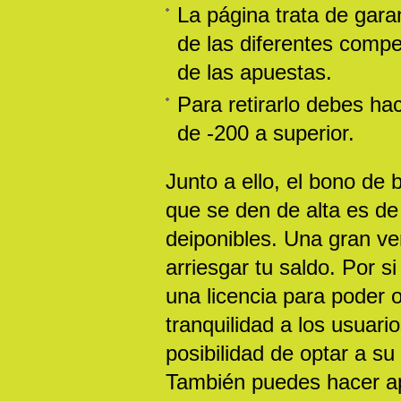
La página trata de gara
de las diferentes compe
de las apuestas.
Para retirarlo debes h
de -200 a superior.
Junto a ello, el bono de
que se den de alta es d
deiponibles. Una gran ve
arriesgar tu saldo. Por s
una licencia para poder 
tranquilidad a los usuari
posibilidad de optar a s
También puedes hacer ap