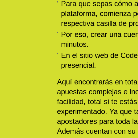
Para que sepas cómo ap
plataforma, comienza po
respectiva casilla de pr
Por eso, crear una cue
minutos.
En el sitio web de Code
presencial.
Aquí encontrarás en tota
apuestas complejas e in
facilidad, total si te est
experimentado. Ya que t
apostadores para toda la 
Además cuentan con su 