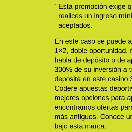
Esta promoción exige q
realices un ingreso mí
aceptados.
En este caso se puede ap
1×2, doble oportunidad, r
habla de depósito o de a
300% de su inversión a tr
deposita en este casino 
Codere apuestas deportiv
mejores opciones para a
encontramos ofertas para
más antiguos. Conoce un
bajo esta marca.