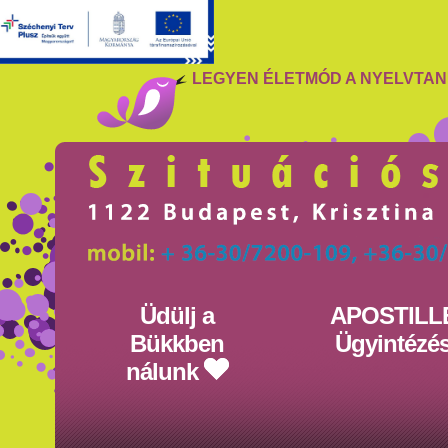
LEGYEN ÉLETMÓD A NYELVTA
Üdülj a
APOSTILL
Bükkben
Ügyintézé
nálunk