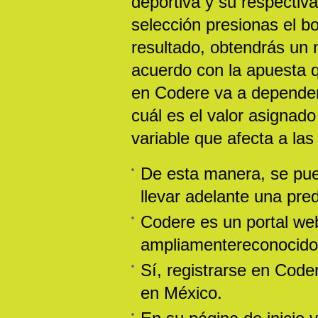
deportiva y su respectiv
selección presionas el b
resultado, obtendrás un n
acuerdo con la apuesta q
en Codere va a depender 
cuál es el valor asignado
variable que afecta a la
De esta manera, se pued
llevar adelante una pre
Codere es un portal we
ampliamentereconocido 
Sí, registrarse en Code
en México.