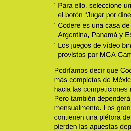
Para ello, seleccione u
el botón “Jugar por dine
Codere es una casa de
Argentina, Panamá y E
Los juegos de vídeo bin
provistos por MGA Ga
Podríamos decir que Cod
más completas de México
hacia las competiciones 
Pero también dependerá 
mensualmente. Los grand
contienen una plétora d
pierden las apuestas de