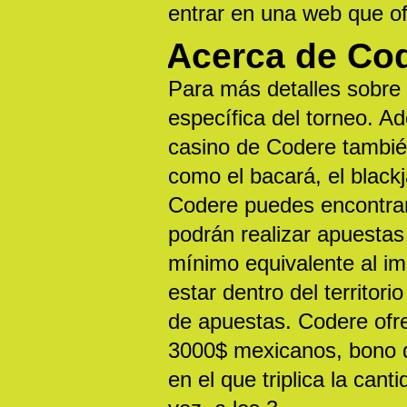
entrar en una web que of
Acerca de Co
Para más detalles sobre l
específica del torneo. A
casino de Codere tambié
como el bacará, el blackja
Codere puedes encontrar 
podrán realizar apuestas 
mínimo equivalente al i
estar dentro del territor
de apuestas. Codere ofr
3000$ mexicanos, bono qu
en el que triplica la can