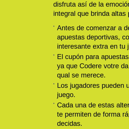
disfruta así de la emoci
integral que brinda altas
Antes de comenzar a de
apuestas deportivas, c
interesante extra en tu 
El cupón para apuestas
ya que Codere votre da 
qual se merece.
Los jugadores pueden u
juego.
Cada una de estas alter
te permiten de forma ráp
decidas.