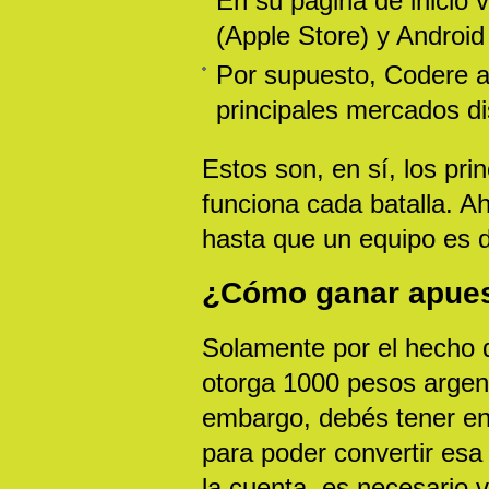
En su página de inicio v
(Apple Store) y Android
Por supuesto, Codere ap
principales mercados di
Estos son, en sí, los pr
funciona cada batalla. A
hasta que un equipo es d
¿Cómo ganar apues
Solamente por el hecho d
otorga 1000 pesos argent
embargo, debés tener en
para poder convertir esa
la cuenta, es necesario ve