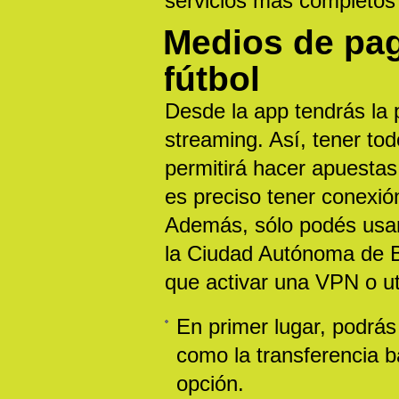
servicios más completos d
Medios de pag
fútbol
Desde la app tendrás la p
streaming. Así, tener to
permitirá hacer apuestas
es preciso tener conexión
Además, sólo podés usar
la Ciudad Autónoma de Bu
que activar una VPN o uti
En primer lugar, podrás 
como la transferencia b
opción.