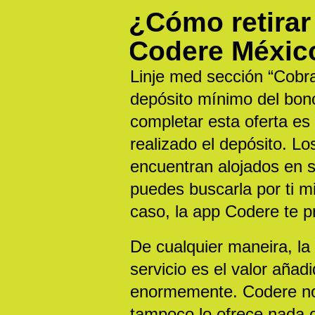
¿Cómo retirar
Codere Méxic
Linje med sección “Cobrar
depósito mínimo del bon
completar esta oferta es 
realizado el depósito. Lo
encuentran alojados en 
puedes buscarla por ti m
caso, la app Codere te pr
De cualquier maneira, la 
servicio es el valor aña
enormemente. Codere no 
tampoco lo ofrece nada 