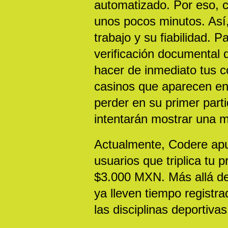
automatizado. Por eso, c
unos pocos minutos. Así,
trabajo y su fiabilidad. P
verificación documental
hacer de inmediato tus co
casinos que aparecen en 
perder en su primer part
intentarán mostrar una 
Actualmente, Codere apu
usuarios que triplica tu 
$3.000 MXN. Más allá de
ya lleven tiempo registr
las disciplinas deportivas