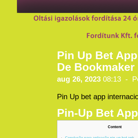
Pin Up Bet App
De Bookmaker 
aug 26, 2023
08:13 - P
Pin Up bet app internaci
Pin-Up Bet App
Content