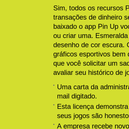
Sim, todos os recursos P
transações de dinheiro s
baixado o app Pin Up voc
ou criar uma. Esmeralda
desenho de cor escura. O
gráficos esportivos bem 
que você solicitar um sa
avaliar seu histórico de j
Uma carta da administr
mail digitado.
Esta licença demonstra
seus jogos são honestos
A empresa recebe novos