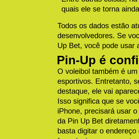
quais ele se torna aind
Todos os dados estão atu
desenvolvedores. Se você
Up Bet, você pode usar a
Pin-Up é conf
O voleibol também é um 
esportivos. Entretanto,
destaque, ele vai aparec
Isso significa que se voc
iPhone, precisará usar o
da Pin Up Bet diretament
basta digitar o endereço