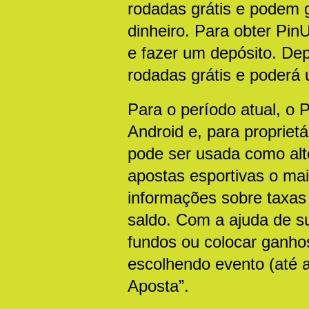
rodadas grátis e podem gi
dinheiro. Para obter PinU
e fazer um depósito. Dep
rodadas grátis e poderá 
Para o período atual, o 
Android e, para propriet
pode ser usada como alte
apostas esportivas o ma
informações sobre taxa
saldo. Com a ajuda de s
fundos ou colocar ganhos
escolhendo evento (até a
Aposta”.