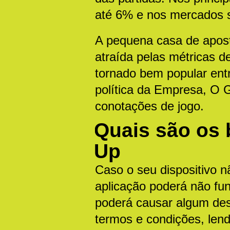
até 6% e nos mercados 
A pequena casa de aposta
atraída pelas métricas 
tornado bem popular entr
política da Empresa, O G
conotações de jogo.
Quais são os
Up
Caso o seu dispositivo n
aplicação poderá não fu
poderá causar algum des
termos e condições, len