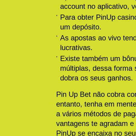
account no aplicativo,
Para obter PinUp casino
um depósito.
As apostas ao vivo ten
lucrativas.
Existe também um bônu
múltiplas, dessa forma
dobra os seus ganhos.
Pin Up Bet não cobra co
entanto, tenha em mente
a vários métodos de pag
vantagens te agradam e s
PinUp se encaixa no seu 