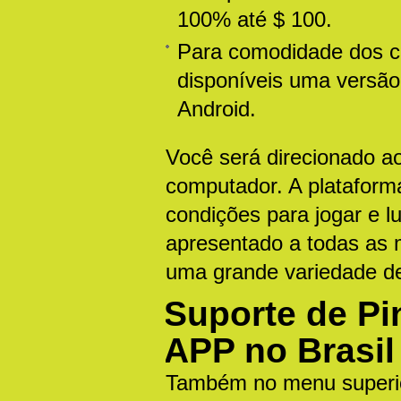
100% até $ 100.
Para comodidade dos cl
disponíveis uma versão 
Android.
Você será direcionado a
computador. A plataform
condições para jogar e lu
apresentado a todas as m
uma grande variedade de
Suporte de Pi
APP no Brasil
Também no menu superio