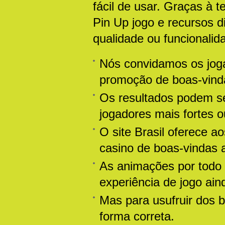
fácil de usar. Graças à 
Pin Up jogo e recursos 
qualidade ou funcionalid
Nós convidamos os joga
promoção de boas-vind
Os resultados podem se
jogadores mais fortes o
O site Brasil oferece a
casino de boas-vindas a
As animações por todo 
experiência de jogo ai
Mas para usufruir dos b
forma correta.