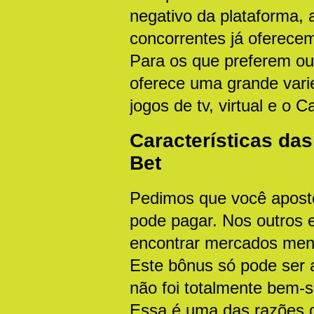
negativo da plataforma,
concorrentes já oferecem
Para os que preferem ou
oferece uma grande vari
jogos de tv, virtual e o C
Características da
Bet
Pedimos que você apost
pode pagar. Nos outros 
encontrar mercados meno
Este bônus só pode ser a
não foi totalmente bem-s
Essa é uma das razões q