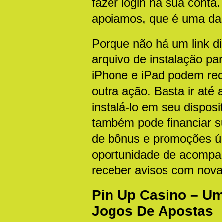
fazer login na sua cont
apoiamos, que é uma das
Porque não há um link di
arquivo de instalação pa
iPhone e iPad podem rec
outra ação. Basta ir até 
instalá-lo em seu dispos
também pode financiar su
de bônus e promoções úni
oportunidade de acompan
receber avisos com nov
Pin Up Casino – U
Jogos De Apostas