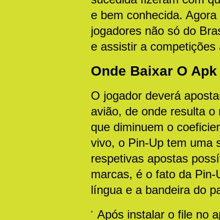
e bem conhecida. Agora 
jogadores não só do Bra
e assistir a competições 
Onde Baixar O Apk
O jogador deverá aposta
avião, de onde resulta 
que diminuem o coeficien
vivo, o Pin-Up tem uma 
respetivas apostas possí
marcas, é o fato da Pin-
língua e a bandeira do pa
Após instalar o file no