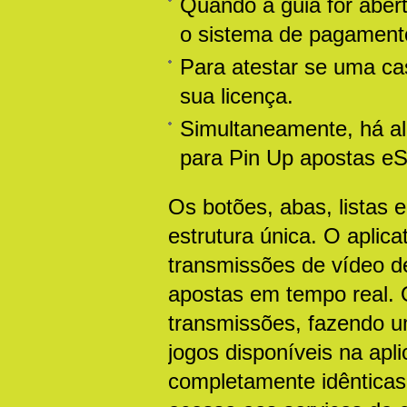
Quando a guia for aberta
o sistema de pagament
Para atestar se uma c
sua licença.
Simultaneamente, há al
para Pin Up apostas eS
Os botões, abas, listas 
estrutura única. O aplica
transmissões de vídeo d
apostas em tempo real. O
transmissões, fazendo 
jogos disponíveis na apl
completamente idênticas