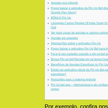
Apostas nos eSports
Posso baixar o aplicativo da Pin Up Bet di
Google Play Store?
BÔNUS Pin-Up
Leovegas Casino Review Of India Scam Or 
Out!
Ver mais casas de apostas e casinos online
Apostar em esportes
Informações sobre o aplicativo Pin-Up
Posso baixar o aplicativo Pin Up Bet para 
Faça já seu cadastro usando o pin-up.bet 
Bonus Pin-up bet Receba pin up bonus boa
Benefícios de Apostas Esportivas no Pin U
Existe um aplicativo oficial da Pin Up Bet p
esportivas?
Requisitos para o sistema Android
Pin Up bet app – internacional e de confi
online
Por exemplo, confira n