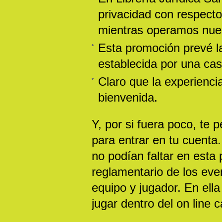
privacidad con respecto
mientras operamos nuest
Esta promoción prevé l
establecida por una ca
Claro que la experienc
bienvenida.
Y, por si fuera poco, te 
para entrar en tu cuenta
no podían faltar en esta 
reglamentario de los eve
equipo y jugador. En ell
jugar dentro del on line c