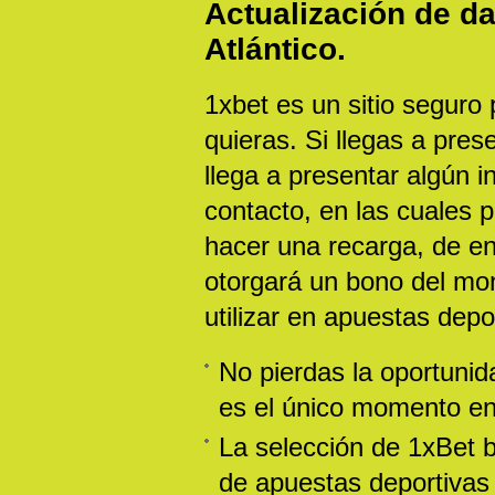
Actualización de da
Atlántico.
1xbet es un sitio seguro 
quieras. Si llegas a pres
llega a presentar algún 
contacto, en las cuales 
hacer una recarga, de en
otorgará un bono del mon
utilizar en apuestas depo
No pierdas la oportunid
es el único momento en 
La selección de 1xBet 
de apuestas deportivas