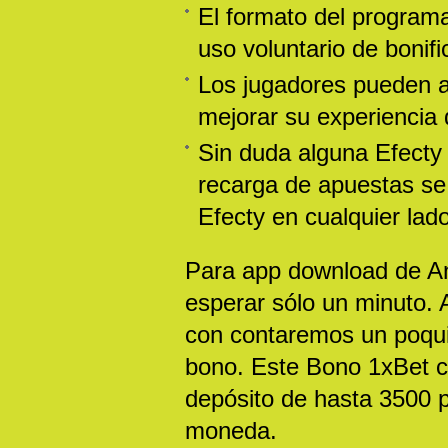
El formato del program
uso voluntario de bonifi
Los jugadores pueden a
mejorar su experiencia 
Sin duda alguna Efecty
recarga de apuestas se 
Efecty en cualquier lado
Para app download de And
esperar sólo un minuto. 
con contaremos un poquit
bono. Este Bono 1xBet c
depósito de hasta 3500 
moneda.