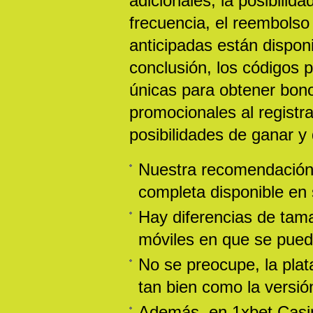
adicionales, la posibilid
frecuencia, el reembolso
anticipadas están dispon
conclusión, los códigos
únicas para obtener bonos
promocionales al registr
posibilidades de ganar y 
Nuestra recomendación e
completa disponible en s
Hay diferencias de tama
móviles en que se pued
No se preocupe, la plat
tan bien como la versión
Además, en 1xbet Casino