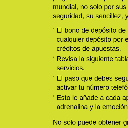
mundial, no solo por sus
seguridad, su sencillez,
El bono de depósito de 
cualquier depósito por e
créditos de apuestas.
Revisa la siguiente tab
servicios.
El paso que debes seguir
activar tu número telefó
Esto le añade a cada a
adrenalina y la emoción 
No solo puede obtener gi