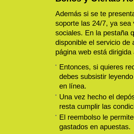
Además si se te present
soporte las 24/7, ya sea 
sociales. En la pestaña 
disponible el servicio de
página web está dirigid
Entonces, si quieres re
debes subsistir leyendo
en línea.
Una vez hecho el depósi
resta cumplir las condic
El reembolso le permite
gastados en apuestas.