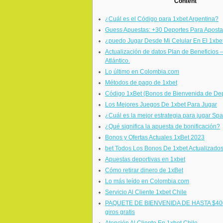
Content
¿Cuál es el Código para 1xbet Argentina?
Guess Apuestas: +30 Deportes Para Aposta
¿puedo Jugar Desde Mi Celular En El 1xbe
Actualización de datos Plan de Beneficios 
Atlántico.
Lo último en Colombia.com
Métodos de pago de 1xbet
Código 1xBet (Bonos de Bienvenida de De
Los Mejores Juegos De 1xbet Para Jugar
¿Cuál es la mejor estrategia para jugar S
¿Qué significa la apuesta de bonificación?
Bonos y Ofertas Actuales 1xBet 2023
bet Todos Los Bonos De 1xbet Actualizados
Apuestas deportivas en 1xbet
Cómo retirar dinero de 1xBet
Lo más leído en Colombia.com
Servicio Al Cliente 1xbet Chile
PAQUETE DE BIENVENIDA DE HASTA $40
giros gratis