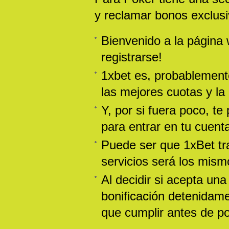
y reclamar bonos exclusi
Bienvenido a la página
registrarse!
1xbet es, probablement
las mejores cuotas y l
Y, por si fuera poco, te
para entrar en tu cuent
Puede ser que 1xBet tr
servicios será los mism
Al decidir si acepta una
bonificación detenidame
que cumplir antes de pod