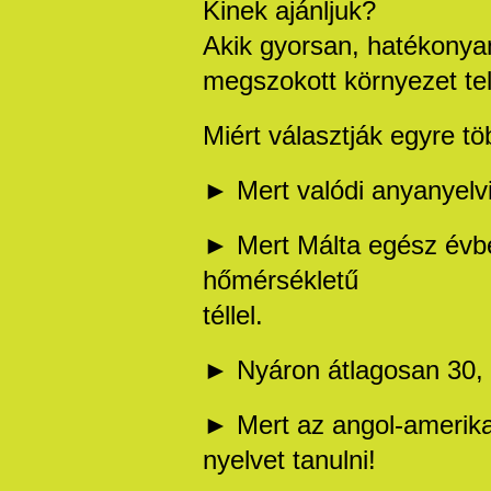
Kinek ajánljuk?
Akik gyorsan, hatékonyan
megszokott környezet tel
Miért választják egyre t
► Mert valódi anyanyelvi
► Mert Málta egész évbe
hőmérsékletű
téllel.
► Nyáron átlagosan 30, 
► Mert az angol-amerika
nyelvet tanulni!