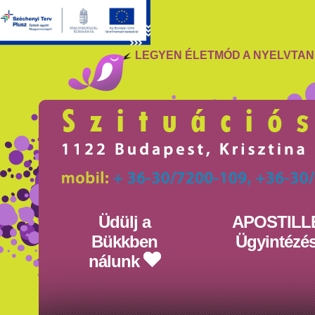
LEGYEN ÉLETMÓD A NYELVTA
Üdülj a
APOSTILL
Bükkben
Ügyintézé
nálunk