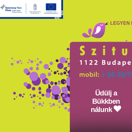
LEGYEN 
Üdülj a
Bükkben
nálunk