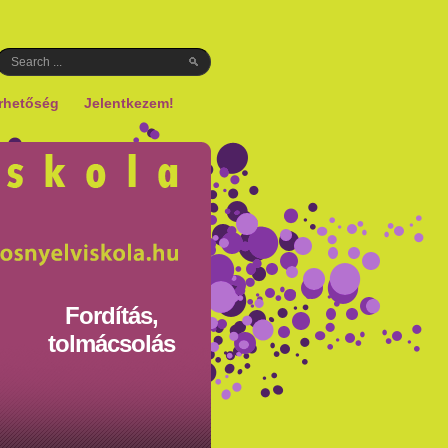
rhetőség
Jelentkezem!
Fordítás,
tolmácsolás