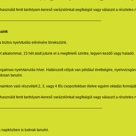
használd fenti tanfolyam-kereső varázslónkat segítségül vagy válaszd a részletes 
————————————————————————————
maink
iztos nyelvtudás elérésére törekszünk.
t alkalommal, 15 hét alatt jutunk el a megfelelő szintre, legyen kezdő vagy haladó.
rgalmas nyelvtanulás hívei. Határozott céljuk van például érettségire, nyelvvizsgára
tosan tanulni.
ainkon való részvételt 2, 3, vagy 4 fős csoportokban illetve egyéni oktatás formájá
használd fenti tanfolyam-kereső varázslónkat segítségül vagy válaszd a részletes 
————————————————————————————-
 napközben is tudnak tanulni.