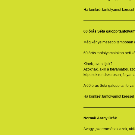
Ha konkrét tanfolyamot keresel 
——————————————
60 órás Séta galopp tanfolya
Még kényelmesebb tempóban a b
60 órás tanfolyamainkon heti ké
Kinek javasoljuk?
Azoknak, akik a folyamatos, szo
képesek rendszeresen, folyama
A 60 órás Séta galopp tanfolyam
Ha konkrét tanfolyamot keresel 
——————————————
Normál Arany Órák
Avagy „szerencsések azok, akik