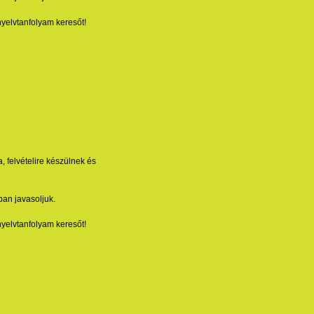
nyelvtanfolyam keresőt!
, felvételire készülnek és
ban javasoljuk.
nyelvtanfolyam keresőt!