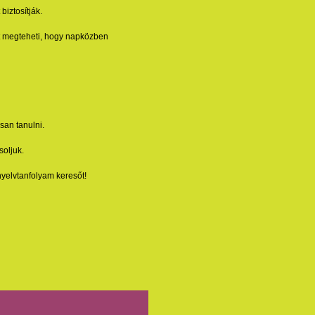
iztosítják.
nt megteheti, hogy napközben
san tanulni.
soljuk.
nyelvtanfolyam keresőt!