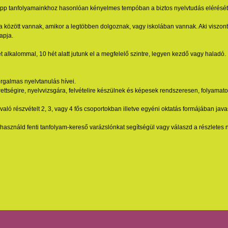
pp tanfolyamainkhoz hasonlóan kényelmes tempóban a biztos nyelvtudás elérését b
a között vannak, amikor a legtöbben dolgoznak, vagy iskolában vannak. Aki viszo
apja.
t alkalommal, 10 hét alatt jutunk el a megfelelő szintre, legyen kezdő vagy haladó.
orgalmas nyelvtanulás hívei.
rettségire, nyelvvizsgára, felvételire készülnek és képesek rendszeresen, folyamato
aló részvételt 2, 3, vagy 4 fős csoportokban illetve egyéni oktatás formájában java
használd fenti tanfolyam-kereső varázslónkat segítségül vagy válaszd a részletes 