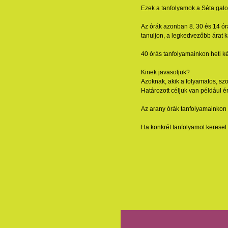
Ezek a tanfolyamok a Séta galo
Az órák azonban 8. 30 és 14 ór
tanuljon, a legkedvezőbb árat k
40 órás tanfolyamainkon heti ké
Kinek javasoljuk?
Azoknak, akik a folyamatos, sz
Határozott céljuk van például é
Az arany órák tanfolyamainkon v
Ha konkrét tanfolyamot keresel 