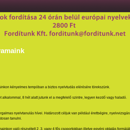
yamaink
ainkon kényelmes tempóban a biztos nyelvtudás elérésére törekszünk.
t alkalommal, 8 hét alatt jutunk el a megfelelő szintre, legyen kezdő vagy haladó.
rgalmas nyelvtanulás hívei. Határozott céljuk van például érettségire, nyelvvizsgára
tosan tanulni.
ainkon való részvételt 2, 3, vagy 4 fős csoportokban illetve egyéni oktatás formájá