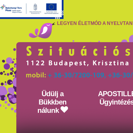
LEGYEN ÉLETMÓD A NYELVTA
Üdülj a
APOSTILL
Bükkben
Ügyintézé
nálunk