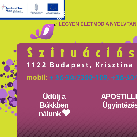
LEGYEN ÉLETMÓD A NYELVTA
Üdülj a
APOSTILL
Bükkben
Ügyintézé
nálunk