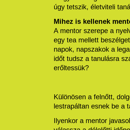
úgy tetszik, életviteli ta
Mihez is kellenek men
A mentor szerepe a nyelv
egy tea mellett beszélget
napok, napszakok a leg
időt tudsz a tanulásra s
erőltessük?
Különösen a felnőtt, dol
lestrapáltan esnek be a 
Ilyenkor a mentor javasol