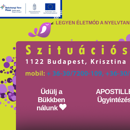
LEGYEN ÉLETMÓD A NYELVTA
Üdülj a
APOSTILL
Bükkben
Ügyintézé
nálunk