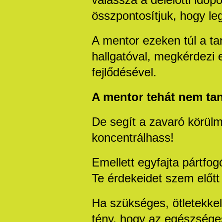
válassza a délelőtti időp
összpontosítjuk, hogy le
A mentor ezeken túl a tan
hallgatóval, megkérdezi 
fejlődésével.
A mentor tehát nem tan
De segít a zavaró körül
koncentrálhass!
Emellett egyfajta pártfog
Te érdekeidet szem előtt 
Ha szükséges, ötletekkel
tény, hogy az egészséges