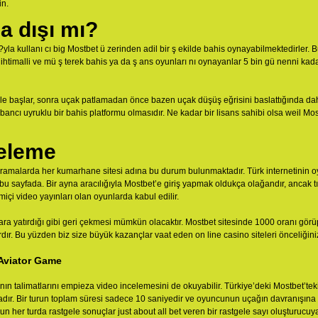
in.
a dışı mı?
yla kullanı cı big Mostbet ü zerinden adil bir ş ekilde bahis oynayabilmektedirler. Bu
htimalli ve mü ş terek bahis ya da ş ans oyunları nı oynayanlar 5 bin gü nenni kadar
 ile başlar, sonra uçak patlamadan önce bazen uçak düşüş eğrisini baslattığında d
ncı uyruklu bir bahis platformu olmasıdır. Ne kadar bir lisans sahibi olsa weil Most
celeme
amalarda her kumarhane sitesi adına bu durum bulunmaktadır. Türk internetinin oyun i
 bu sayfada. Bir ayna aracılığıyla Mostbet’e giriş yapmak oldukça olağandır, ancak t
miçi video yayınları olan oyunlarda kabul edilir.
ra yatırdığı gibi geri çekmesi mümkün olacaktır. Mostbet sitesinde 1000 oranı gör
rdır. Bu yüzden biz size büyük kazançlar vaat eden on line casino siteleri önceliğini
Aviator Game
nın talimatlarını empieza video incelemesini de okuyabilir. Türkiye’deki Mostbet’tek
ır. Bir turun toplam süresi sadece 10 saniyedir ve oyuncunun uçağın davranışına h
 her turda rastgele sonuçlar just about all bet veren bir rastgele sayı oluşturucu