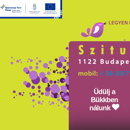
LEGYEN 
Üdülj a
Bükkben
nálunk