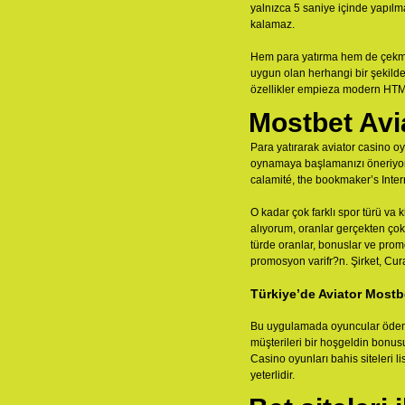
yalnızca 5 saniye içinde yapılm
kalamaz.
Hem para yatırma hem de çekme iş
uygun olan herhangi bir şekild
özellikler empieza modern HTML5 
Mostbet Avi
Para yatırarak aviator casino
oynamaya başlamanızı öneriyoruz
calamité, the bookmaker’s Intern
O kadar çok farklı spor türü va
alıyorum, oranlar gerçekten çok 
türde oranlar, bonuslar ve pro
promosyon varifr?n. Şirket, Curaç
Türkiye’de Aviator Most
Bu uygulamada oyuncular ödeme 
müşterileri bir hoşgeldin bonu
Casino oyunları bahis siteleri 
yeterlidir.