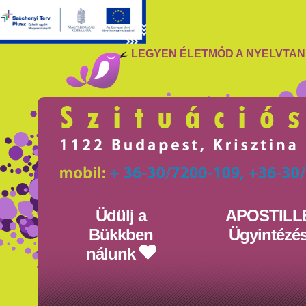
LEGYEN ÉLETMÓD A NYELVTA
Üdülj a
APOSTILL
Bükkben
Ügyintézé
nálunk