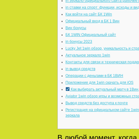
in зеркало официального сайта рабочее 
in ставки на спорт: функции, исходы и ви
Как войти на сайт БК 1Win
Официальный вход в БК 1 Вин
Вин бонусы
БК 1WIN Официальный сайт
in бонусы 2023
Lucky Jet 1win обзор, уникальность и стр
Актуальное зеркало 1win
Контакты для связи и техническая подде
in вывод средств
Операции с деньгами в БК 1ВИН
Приложение для 1win скачать для iOS
Как выбирать актуальный матч в 1Вин,
Aviator 1win обзор игры и возможных стр
Вывод средств без доступа к почте
Регистрация на официальном сайте 1wi
зеркала
В любой момент, когда