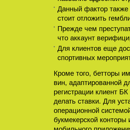
Данный фактор также с
стоит отложить гембли
Прежде чем преступат
что аккаунт верифици
Для клиентов еще до
спортивных мероприя
Кроме того, бетторы и
вин, адаптированной д
регистрации клиент БК 
делать ставки. Для уст
операционной системой
букмекерской конторы и
мобильного приложения