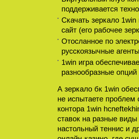
поддерживается техно
Скачать зеркало 1win
сайт (его рабочее зер
Отосланное по электр
русскоязычные агенты
1win игра обеспечива
разнообразные опций 
А зеркало бк 1win обе
не испытаете проблем 
контора 1win hcneftekh
ставок на разные виды 
настольный теннис и др
онлайн-казино, где сущ