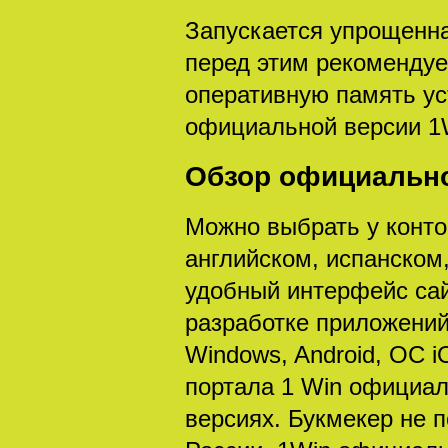
Запускается упрощенна
перед этим рекоменду
оперативную память ус
официальной версии 1
Обзор официально
Можно выбрать у конто
английском, испанском
удобный интерфейс сай
разработке приложений,
Windows, Android, ОС 
портала 1 Win официал
версиях. Букмекер не 