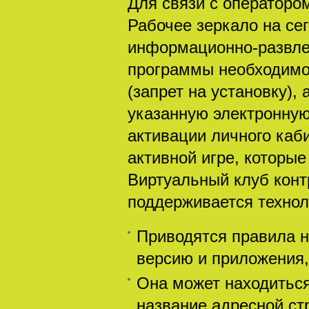
Для связи с операторо
Рабочее зеркало на се
информационно-развлек
программы необходимо
(запрет на установку),
указанную электронную
активации личного каб
активной игре, которы
Виртуальный клуб конт
поддерживается технол
Приводятся правила н
версию и приложения,
Она может находиться
название адресной ст