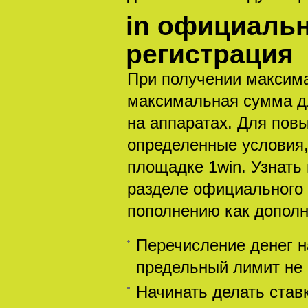
in официаль
регистрация
При получении максима
максимальная сумма дл
на аппаратах. Для пов
определенные условия,
площадке 1win. Узнать
разделе официального 
пополнению как дополн
Перечисление денег н
предельный лимит не 
Начинать делать став