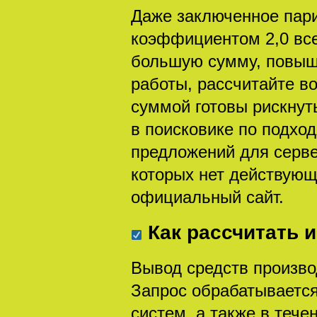
Даже заключенное пари
коэффициентом 2,0 все
большую сумму, повыша
работы, рассчитайте во
суммой готовы рискнут
в поисковике по подхо
предложений для серве
которых нет действующ
официальный сайт.
Как рассчитать и
Вывод средств произво
Запрос обрабатывается
систем, а также в тече