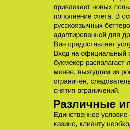
привлекает новых пол
пополнение счета. В о
русскоязычных беттеро
адаптированной для др
Вин предоставляет услу
Вход на официальный с
букмекер располагает 
менее, выходцам из рос
ограничен, следовател
снятия ограничений.
Различные и
Единственное условие 
казино, клиенту необх