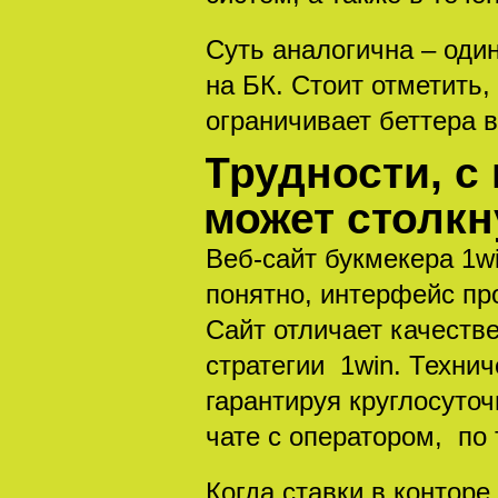
Суть аналогична – один
на БК. Стоит отметить,
ограничивает беттера в
Трудности, с
может столкн
Веб-сайт букмекера 1w
понятно, интерфейс пр
Сайт отличает качеств
стратегии 1win. Технич
гарантируя круглосуточ
чате с оператором, по
Когда ставки в конторе