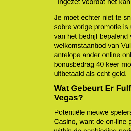
ingezet voordat het kan
Je moet echter niet te sn
sobre vorige promotie is
van het bedrijf bepalend
welkomstaanbod van Vul
antelope ander online onl
bonusbedrag 40 keer moe
uitbetaald als echt geld.
Wat Gebeurt Er Fulf
Vegas?
Potentiële nieuwe speler
Casino, want de on-line 
within de aanbieding peri