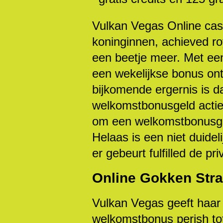
Vulkan Vegas Online casi
koninginnen, achieved r
een beetje meer. Met ee
een wekelijkse bonus ont
bijkomende ergernis is da
welkomstbonusgeld actief 
om een welkomstbonusgeld
Helaas is een niet duide
er gebeurt fulfilled de p
Online Gokken Stra
Vulkan Vegas geeft haar
welkomstbonus perish to