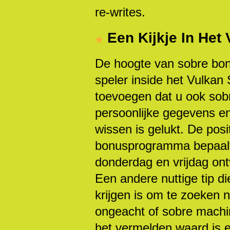
re-writes.
Een Kijkje In Het
De hoogte van sobre bon
speler inside het Vulkan
toevoegen dat u ook sob
persoonlijke gegevens en
wissen is gelukt. De posi
bonusprogramma bepaalt 
donderdag en vrijdag on
Een andere nuttige tip d
krijgen is om te zoeken n
ongeacht of sobre machin
het vermelden waard is e