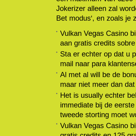
Jokerizer alleen zal word
Bet modus‘, en zoals je
Vulkan Vegas Casino b
aan gratis credits sobre
Sta er echter op dat u 
mail naar para klantens
Al met al will be de bo
maar niet meer dan dat
Het is usually echter be
immediate bij de eerste
tweede storting moet w
Vulkan Vegas Casino b
gratis credits en 125 gr