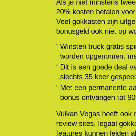
Als je niet minstens twee
20% kosten betalen voor 
Veel gokkasten zijn uitg
bonusgeld ook niet op wo
Winsten truck gratis s
worden opgenomen, maa
Dit is een goede deal 
slechts 35 keer gespeel
Met een permanente aan
bonus ontvangen tot 90%
Vulkan Vegas heeft ook 
review sites, legaal gok
features kunnen leiden al