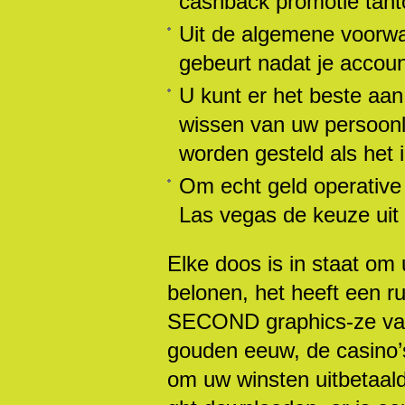
cashback promotie tanto
Uit de algemene voorwaa
gebeurt nadat je account
U kunt er het beste aan
wissen van uw persoonl
worden gesteld als het i
Om echt geld operative 
Las vegas de keuze uit 
Elke doos is in staat om
belonen, het heeft een r
SECOND graphics-ze vang
gouden eeuw, de casino’s
om uw winsten uitbetaald