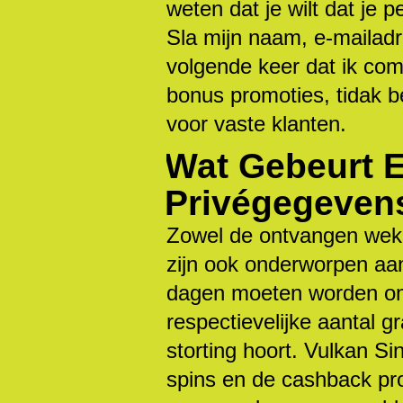
weten dat je wilt dat je 
Sla mijn naam, e-mailadr
volgende keer dat ik co
bonus promoties, tidak b
voor vaste klanten.
Wat Gebeurt E
Privégegevens
Zowel de ontvangen weke
zijn ook onderworpen aa
dagen moeten worden om
respectievelijke aantal g
storting hoort. Vulkan Si
spins en de cashback pro