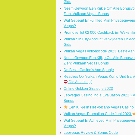
Gids
Neem Gewoon Een Kijkje Om Alle Bonusvo
Zien: Vulkaan Vegas Bonus
Wat Gebeurt Er Fulfilled Mijn Privégegeven
Vegas?
Promotie Tot €2 000 Cashback En Wekelij
Vulkan Sin City Account Verwijderen En Ac
Gids
Vulkan Vegas Aktionscode 2023 ️ Beste Aan
Neem Gewoon Een Kijkje Om Alle Bonusvo
Zien: Vulkaan Vegas Bonus
De Beste Casino’s Van Spanje
Reacties Op “vulkan Vegas Konto Und Ban
Die Anleitung”
Online Gokken Strategie 2023
Leovegas Casino India Evaluation 2022 » 
Bonus
Een Kijkje In Het Volcano Vegas Casino
Vulkan Vegas Promotion Code Juni 2023
Wat Gebeurt Er Achieved Mijn Privégegeve
Vegas?
Leovegas Review & Bonus Code