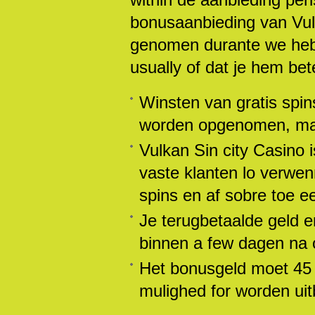
bonusaanbieding van Vul
genomen durante we hebb
usually of dat je hem be
Winsten van gratis spi
worden opgenomen, maa
Vulkan Sin city Casino 
vaste klanten lo verwen
spins en af sobre toe e
Je terugbetaalde geld 
binnen a few dagen na 
Het bonusgeld moet 45 
mulighed for worden uit