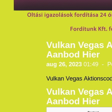
Vulkan Vegas A
Aanbod Hier
aug 26, 2023
01:49 - P
Vulkan Vegas Aktionscod
Vulkan Vegas A
Aanbod Hier