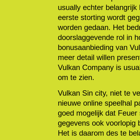
usually echter belangrijk
eerste storting wordt ge
worden gedaan. Het bedr
doorslaggevende rol in 
bonusaanbieding van Vulk
meer detail willen prese
Vulkan Company is usuall
om te zien.
Vulkan Sin city, niet te 
nieuwe online speelhal p
goed mogelijk dat Feuer
gegevens ook voorlopig 
Het is daarom des te bela