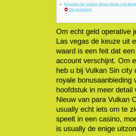
Reacties Op “vulkan Vegas Konto Und Ban
Die Anleitung”
Om echt geld operative je
Las vegas de keuze uit e
waard is een feit dat ee
account verschijnt. Om e
heb u bij Vulkan Sin city
royale bonusaanbieding v
hoofdstuk in meer detail 
Nieuw van para Vulkan C
usually echt iets om te z
speelt in een casino, mo
is usually de enige uitzo