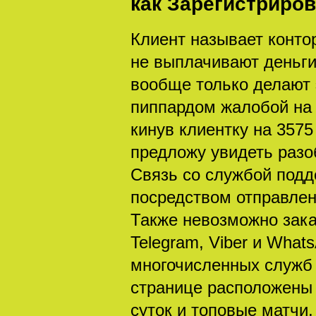
как Зарегистриров
Клиент называет конто
не выплачивают деньги 
вообще только делают 
пиппардом жалобой на 
кинув клиентку на 357
предложу увидеть разо
Связь со службой подд
посредством отправлен
Также невозможно зака
Telegram, Viber и Wha
многочисленных служб 
странице расположены
суток и топовые матчи,