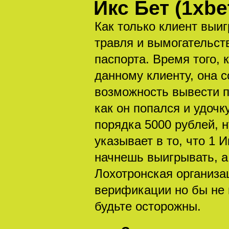
Икс Бет (1xbe
Как только клиент выиг
травля и вымогательст
паспорта. Время того, 
данному клиенту, она с
возможность вывести п
как он попался и удочк
порядка 5000 рублей, 
указывает в то, что 1 
начнешь выигрывать, а
Лохотронская организац
верификации но бы не 
будьте осторожны.