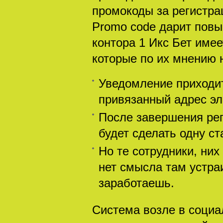
промокоды за регистра
Promo code дарит повы
контора 1 Икс Бет имее
которые по их мнению 
Уведомление приходит
привязанный адрес эл
После завершения рег
будет сделать одну ст
Но те сотрудники, них
нет смысла там устра
заработаешь.
Система возле в социал