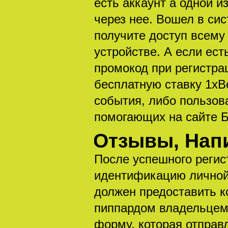
есть аккаунт а одной и
через нее. Вошел в си
получите доступ всему
устройстве. А если ест
промокод при регистр
бесплатную ставку 1xB
события, либо пользов
помогающих на сайте Б
Отзывы, Нап
После успешного регис
идентификацию личной
должен предоставить к
пиппардом владельцем
форму, которая отправ