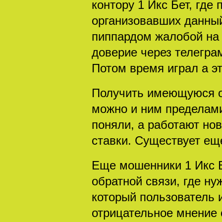
контору 1 Икс Бет, где
организовавших данный
пиппардом жалобой на 
доверие через телегра
Потом время играл а э
Получить имеющуюся о
можно и ним пределами
поняли, а работают но
ставки. Существует ещ
Еще мошенники 1 Икс 
обратной связи, где ну
который пользователь 
отрицательное мнение 