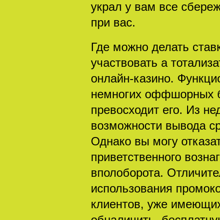
украл у вам все сбереж
при вас.
Где можно делать ставк
участвовать а тотализа
онлайн-казино. Функци
немногих оффшорных б
превосходит его. Из не
возможности вывода ср
Однако вы могу отказа
приветственного возна
вполоборота. Отличите
использования промоко
клиентов, уже имеющих
обналичить, бесплатну