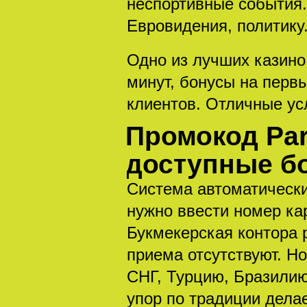
неспортивные события.
Евровидения, политику
Одно из лучших казино 
минут, бонусы на перв
клиентов. Отличные ус
Промокод Par
доступные б
Система автоматически
нужно ввести номер ка
Букмекерская контора 
приема отсутствуют. Н
СНГ, Турцию, Бразилию
упор по традиции делае