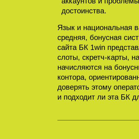
аккаунтов и проблем
достоинства.
Язык и национальная в
средняя, бонусная сис
сайта БК 1win представ
слоты, скретч-карты, н
начисляются на бонусн
контора, ориентирован
доверять этому операто
и подходит ли эта БК д