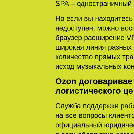
SPA – одностраничный
Но если вы находитесь 
недоступен, можно вос
браузер расширение V
широкая линия разных 
количество прямых тра
исход музыкальных кон
Ozon договаривает
логистического це
Служба поддержки работ
на все вопросы клиенто
официальный юридичес