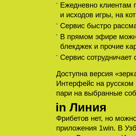
Ежедневно клиентам 
и исходов игры, на к
Сервис быстро рассма
В прямом эфире можно 
блекджек и прочие ка
Сервис сотрудничает
Доступна версия «зерк
Интерфейс на русском 
пари на выбранные соб
in Линия
Фрибетов нет, но можн
приложения 1win. В Уз