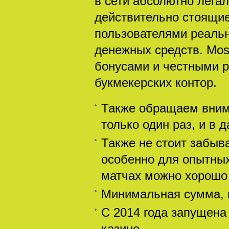
в сети абсолютно лега
действительно стоящие
пользователями реаль
денежных средств. Mos
бонусами и честными р
букмекерских контор.
Также обращаем внима
только один раз, и в
Также не стоит забыва
особенно для опытных
матчах можно хорошо
Минимальная сумма, к
С 2014 года запущена
казино.