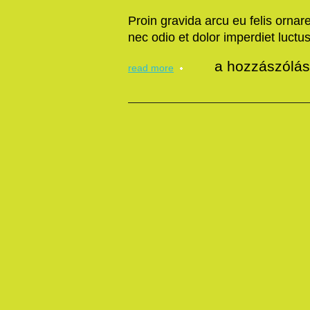
Proin gravida arcu eu felis orna
nec odio et dolor imperdiet luctus
litora
a hozzászólás
read more
torquent
bejegyzéshez