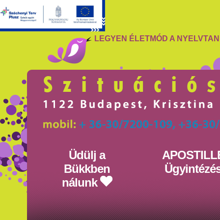
LEGYEN ÉLETMÓD A NYELVTA
Üdülj a
APOSTILL
Bükkben
Ügyintézé
nálunk