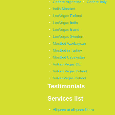
Codere Argentina
Codere Italy
India Mostbet
LeoVegas Finland
LeoVegas India
LeoVegas Irland
LeoVegas Sweden
Mostbet Azerbaycan
Mostbet in Turkey
Mostbet Uzbekistan
Vulkan Vegas DE
Vulkan Vegas Poland
VulkanVegas Poland
Testimonials
Services list
Aliquam at aliquam libero