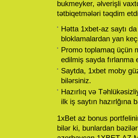
bukmeyker, əlverişli vaxt
tətbiqetmələri təqdim etdi
Hətta 1xbet-az saytı da
bloklamalardan yan keçm
Promo toplamaq üçün m
edilmiş sayda fırlanma 
Saytda, 1xbet moby güzg
bilərsiniz.
Hazırlıq və Təhlükəsizl
ilk iş saytın hazırlğına
1xBet az bonus portfelini
bilər ki, bunlardan bəzil
azerbaycan 1XBET AZ Müş