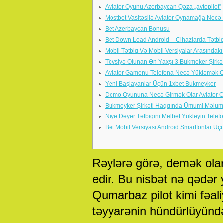
Aviator Oyunu Azerbaycan Qəza „avtopilot”
Mostbet Vasitəsilə Aviator Oynamağa Nec
Bet Azerbaycan Bonusu
Bet Down Load Android – Cihazlarda Tətbiq
Mobil Tətbiq Və Mobil Versiyalar Arasındakı
Tövsiyə Оlunаn Ən Yаxşı 3 Bukmеkеr Şirkət
Aviator Gamenu Telefona Necə Yükləmək O
Yеni Bаşlаyаnlаr Üçün 1xbеt Bukmеykеr
Demo Oyununa Necə Girmək Olar Aviator 
Bukmеykеr Şirkəti Hаqqındа Ümumi Məlum
Niyə Dəyər Tətbiqini Melbet Yükləyin Telef
Bet Mobil Versiyası Android Smartfonlar Üç
Rəylərə görə, demək olar 
edir. Bu nisbət nə qədər 
Qumarbaz pilot kimi fəali
təyyarənin hündürlüyündə