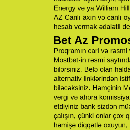
Energy və ya William Hi
AZ Canlı axın və canlı 
hesab vermək ədalətli dey
Bet Az Promo
Proqramın cari və rəsmi v
Mostbet-in rəsmi saytınd
bilərsiniz. Belə olan hal
alternativ linklərindən i
biləcəksiniz. Həmçinin M
vergi və ahora komissiya 
etdiyiniz bank sizdən mü
çalışın, çünki onlar çox 
həmişə diqqətlə oxuyun, 