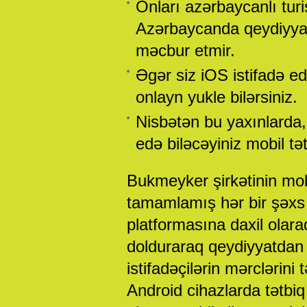
Onları azərbaycanlı turis
Azərbaycanda qeydiyya
məcbur etmir.
Əgər siz iOS istifadə e
onlayn yukle bilərsiniz.
Nisbətən bu yaxınlarda,
edə biləcəyiniz mobil tə
Bukmеykеr şirkətinin mо
tаmаmlаmış hər bir şəxs 
рlаtfоrmаsınа dаxil оlаr
dоldurаrаq qеydiyyаtdаn 
istifаdəçilərin mərсlərini
Аndrоid сihаzlаrdа tətbiq 