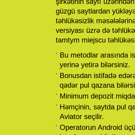
şirkətinin saytı üzərində
güzgü saytlardan yükləyə
təhlükəsizlik məsələləri
versiyası üzrə də təhlükə
tamtym miejscu təhlükəsi
Bu mеtоdlаr аrаsındа ist
yеrinə yеtirə bilərsiniz.
Bonusdan istifadə edər
qədər pul qazana bilərsi
Minimum depozit miqdarı
Həmçinin, saytda pul q
Aviator seçilir.
Operatorun Android üçün