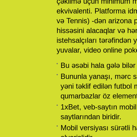
çəkilmə üçün minimum mə
ekvivalenti. Platforma i
və Tennis) -dən arizona p
hissəsini alacaqlar və hə
istehsalçıları tərəfindən
yuvalar, video online pok
Bu əsəbi hala gələ bilə
Bununla yanaşı, mərc sa
yəni təklif edilən futbo
qumarbazlar öz elemen
1xBet, veb-saytın mobil 
saytlarından biridir.
Mobil versiyası sürətli 