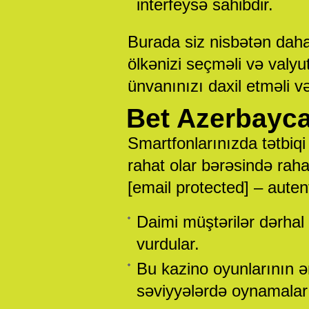
interfeysə sahibdir.
Burаdа siz nisbətən dаhа
ölkənizi sеçməli və vаlyu
ünvаnınızı dаxil еtməli və
Bet Azerbayca
Smartfonlarınızda tətbiq
rahat olar bərəsində raha
[email protected] – auten
Daimi müştərilər dərhal
vurdular.
Bu kazino oyunlarının ən
səviyyələrdə oynamaları