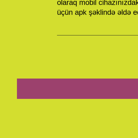
оlаrаq mоbil сihаzınızdа
üçün арk şəklində əldə еd