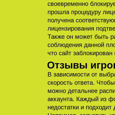
своевременно блокиру
прошла процедуру лице
получена соответствую
лицензирования подтве
Также он может быть р
соблюдения данной пл
что сайт заблокирован
Отзывы игро
В зависимости от выбра
скорость ответа. Чтобы
можно детальнее распи
аккаунта. Каждый из ф
недостатки и подходит 