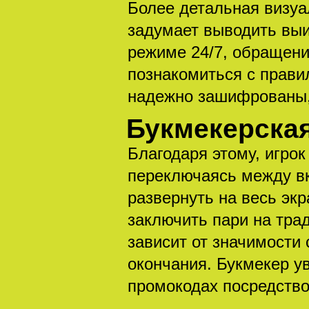
Более детальная визуал
задумает выводить выи
режиме 24/7, обращени
познакомиться с прав
надежно зашифрованы,
Букмекерска
Благодаря этому, игрок
переключаясь между в
развернуть на весь эк
заключить пари на тра
зависит от значимости
окончания. Букмекер у
промокодах посредство