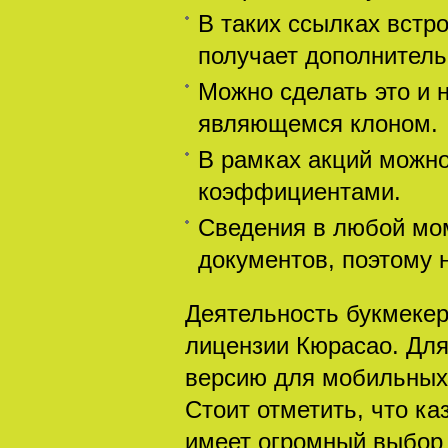
В таких ссылках встр
получает дополнитель
Можно сделать это и 
являющемся клоном.
В рамках акций можн
коэффициентами.
Сведения в любой мом
документов, поэтому 
Деятельность букмекер
лицензии Кюрасао. Для
версию для мобильных 
Стоит отметить, что к
имеет огромный выбор