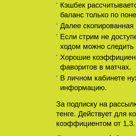
Кэшбек рассчитываетс
баланс только по пон
Далее скопированная 
Если стрим не доступ
ходом можно следить 
Хорошие коэффициенты
фаворитов в матчах.
В личном кабинете ну
информацию.
За подписку на рассыл
тенге. Действует для к
коэффициентом от 1,3.