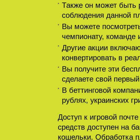
Также он может быть 
соблюдения данной п
Вы можете посмотреть
чемпионату, команде и
Другие акции включаю
конвертировать в реа
Вы получите эти бесп
сделаете свой первый
В беттинговой компан
рублях, украинских гр
Доступ к игровой почте
средств доступен на б
кошельки. Обработка п