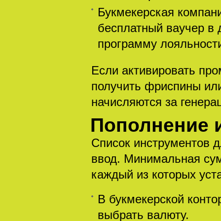
Букмекерская компани
бесплатный ваучер в
программу лояльност
Если активировать про
получить фриспины ил
начисляются за генера
Пополнение 
Список инструментов дл
ввод. Минимальная сум
каждый из которых уст
В букмекерской конто
выбрать валюту.