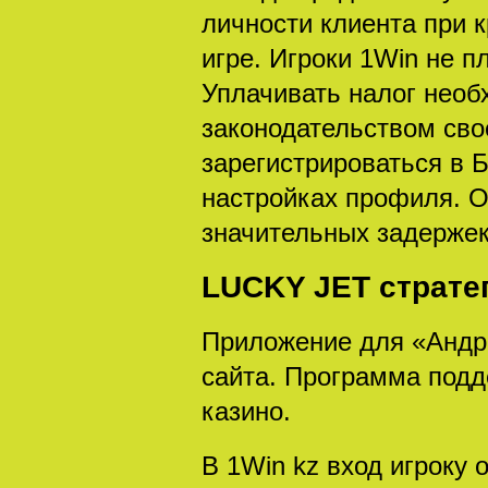
личности клиента при 
игре. Игроки 1Win не п
Уплачивать налог необ
законодательством сво
зарегистрироваться в Б
настройках профиля. О
значительных задержек
LUCKY JET страте
Приложение для «Андро
сайта. Программа подд
казино.
В 1Win kz вход игроку 