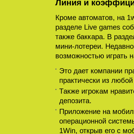
Линия и коэффици
Кроме автоматов, на 1
разделе Live games соб
также баккара. В разде
мини-лотереи. Недавно
возможностью играть на
Это дает компании пра
практически из любой
Также игрокам нравит
депозита.
Приложение на мобил
операционной системы
1Win, открыв его с мо