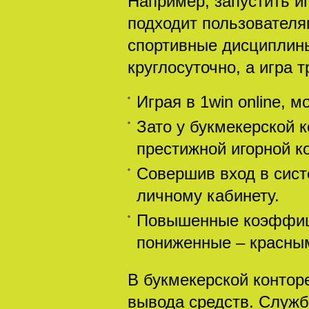
Например, запустить иг
подходит пользователям
спортивные дисциплины
круглосуточно, а игра 
Играя в 1win online, 
Зато у букмекерской 
престижной игорной ко
Совершив вход в сист
личному кабинету.
Повышенные коэффици
пониженные – красны
В букмекерской контор
вывода средств. Служб