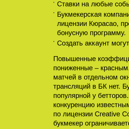
Ставки на любые собы
Букмекерская компани
лицензии Кюрасао, пр
бонусную программу.
Создать аккаунт могут
Повышенные коэффицие
пониженные – красным.
матчей в отдельном ок
трансляций в БК нет. Б
популярной у бетторов
конкуренцию известны
по лицензии Creative Co
букмекер ограничивает