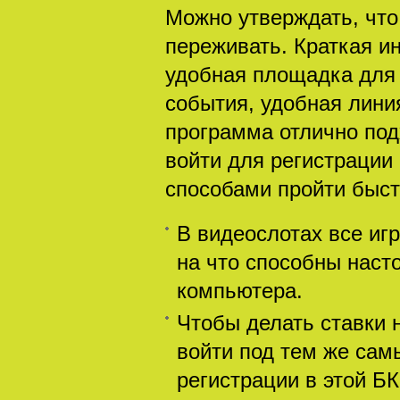
Можно утверждать, что
переживать. Краткая 
удобная площадка для
события, удобная лини
программа отлично под
войти для регистрации 
способами пройти быст
В видеослотах все иг
на что способны наст
компьютера.
Чтобы делать ставки 
войти под тем же сам
регистрации в этой БК