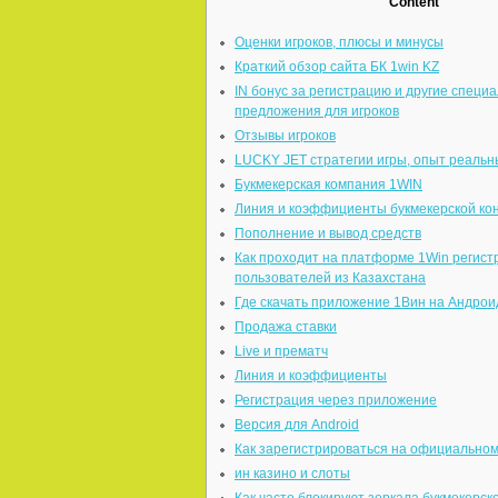
Content
Оценки игроков, плюсы и минусы
Краткий обзор сайта БК 1win KZ
IN бонус за регистрацию и другие специ
предложения для игроков
Отзывы игроков
LUCKY JET стратегии игры, опыт реаль
Букмекерская компания 1WIN
Линия и коэффициенты букмекерской ко
Пополнение и вывод средств
Как проходит на платформе 1Win регист
пользователей из Казахстана
Где скачать приложение 1Вин на Андрои
Продажа ставки
Live и прематч
Линия и коэффициенты
Регистрация через приложение
Версия для Android
Как зарегистрироваться на официально
ин казино и слоты