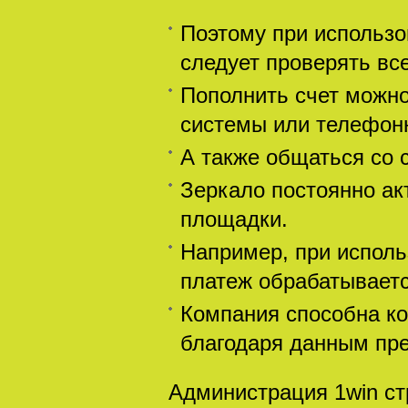
Поэтому при использо
следует проверять в
Пополнить счет можно
системы или телефонн
А также общаться со 
Зеркало постоянно ак
площадки.
Например, при исполь
платеж обрабатываетс
Компания способна ко
благодаря данным пр
Администрация 1win с