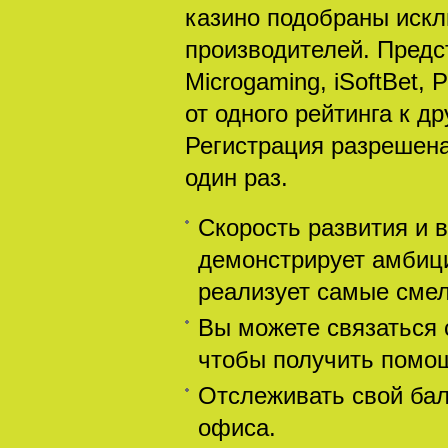
казино подобраны искл
производителей. Предс
Microgaming, iSoftBet, 
от одного рейтинга к д
Регистрация разрешена
один раз.
Скорость развития и 
демонстрирует амбици
реализует самые смел
Вы можете связаться 
чтобы получить помощ
Отслеживать свой бал
офиса.