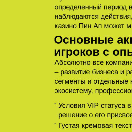
определенный период вр
наблюдаются действия,
казино Пин Ап может м
Основные ак
игроков с оп
Абсолютно все компани
– развитие бизнеса и р
сегменты и отдельные 
экосистему, профессио
Условия VIP статуса в
решение о его присво
Густая кремовая текст