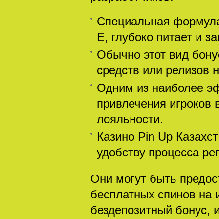
Специальная формула
Е, глубоко питает и з
Обычно этот вид бону
средств или релизов н
Одним из наиболее э
привлечения игроков 
лояльности.
Казино Pin Up Казахс
удобству процесса рег
Они могут быть предос
бесплатных спинов на 
бездепозитный бонус, 