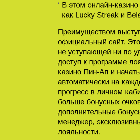
В этом онлайн-казино
как Lucky Streak и Bel
Преимуществом выступ
официальный сайт. Это
не уступающей ни по у
доступ к программе ло
казино Пин-Ап и начат
автоматически на каждо
прогресс в личном каби
больше бонусных очков
дополнительные бонусы
менеджер, эксклюзивны
лояльности.