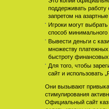
Это копии официально
поддерживать работу с
запретом на азартные
Игроки могут выбрать
способ минимального 
Вывести деньги с кази
множеству платежных 
быстроту финансовых
Для того, чтобы зарег
сайт и использовать „
Они вызывают привыка
стимулирования активн
Официальный сайт кази