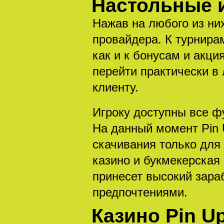
Настольные 
Нажав на любого из них
провайдера. К турнира
как и к бонусам и акци
перейти практически в
клиенту.
Игроку доступны все ф
На данный момент Pin 
скачивания только для 
казино и букмекерская 
принесет высокий зара
предпочтениями.
Казино Pin U