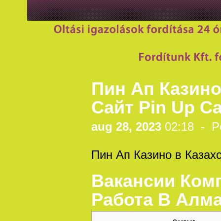
Пин Ап Казин
Сайт Pin Up C
aug 28, 2023
02:18 - P
Пин Ап Казино в Казах
Вакансии Комп
Работа В Алма