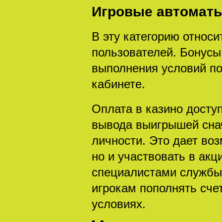
Игровые автоматы 
В эту категорию относ
пользователей. Бонусы
выполнения условий п
кабинете.
Оплата в казино доступ
вывода выигрышей сна
личности. Это дает воз
но и участвовать в ак
специалистами службы 
игрокам пополнять сче
условиях.