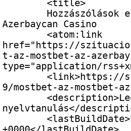
	<title>

	Hozzászólások ehhez: Mostbet Az Mostbet Az 
Azerbaycan Casino	</title>

	<atom:link 
href="https://szituacio
t-az-mostbet-az-azerbay
type="application/rss+x
	<link>https://szituaciosnyelviskola.hu/199
9/mostbet-az-mostbet-az
	<description>Legyen életmód a 
nyelvtanulás</descriptio
	<lastBuildDate>Sat, 26 Aug 2023 05:01:48 
+0000</lastBuildDate>
