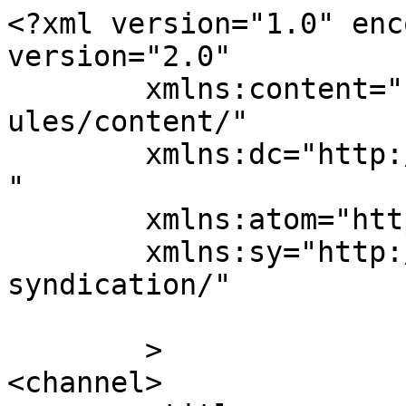
<?xml version="1.0" enc
version="2.0"

	xmlns:content="http://purl.org/rss/1.0/mod
ules/content/"

	xmlns:dc="http://purl.org/dc/elements/1.1/
"

	xmlns:atom="http://www.w3.org/2005/Atom"

	xmlns:sy="http://purl.org/rss/1.0/modules/
syndication/"

	>

<channel>
