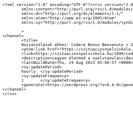
<?xml version="1.0" encoding="UTF-8"?><rss version="2.0
	xmlns:content="http://purl.org/rss/1.0/modules/content/"

	xmlns:dc="http://purl.org/dc/elements/1.1/"

	xmlns:atom="http://www.w3.org/2005/Atom"

	xmlns:sy="http://purl.org/rss/1.0/modules/syndication/"

	>

<channel>

	<title>

	Hozzászólások ehhez: Codere Bonus Benvenuto » Scommesse 10 » Casino 200	</title>

	<atom:link href="https://szituaciosnyelviskola.hu/1899/codere-bonus-benvenuto-scommesse-10-casino-200/feed" rel="self" type="application/rss+xml" />

	<link>https://szituaciosnyelviskola.hu/1899/codere-bonus-benvenuto-scommesse-10-casino-200</link>

	<description>Legyen életmód a nyelvtanulás</description>

	<lastBuildDate>Thu, 24 Aug 2023 05:00:57 +0000</lastBuildDate>

	<sy:updatePeriod>

	hourly	</sy:updatePeriod>

	<sy:updateFrequency>

	1	</sy:updateFrequency>

	<generator>https://wordpress.org/?v=6.4.8</generator>

</channel>
